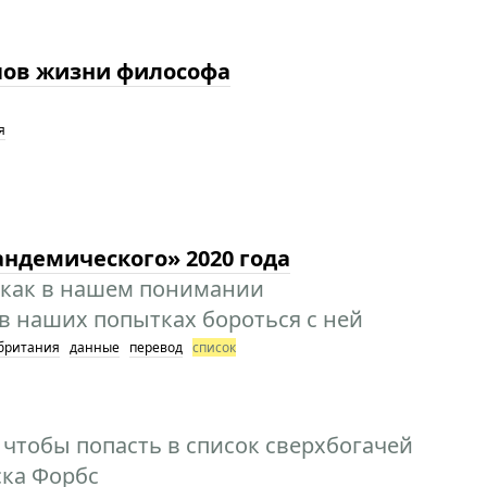
пов жизни философа
я
андемического» 2020 года
 как в нашем понимании
в наших попытках бороться с ней
британия
данные
перевод
список
 чтобы попасть в список сверхбогачей
ска Форбс