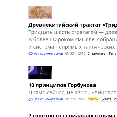
Древнекитайский трактат «Три
Тридцать шесть стратагем — дре
В более широком смысле, собран
и система непрямых тактических
Нет комментариев
334
2019
6 приоритет
Кита
10 принципов Горбунова
Прямо сейчас, не авось, «виноват 
Нет комментариев
276
2019
список
цитата
ю
7 советов от гениального врач