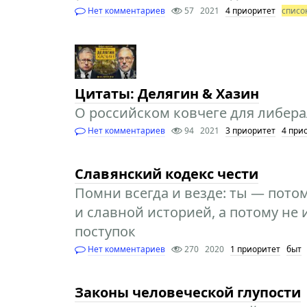
Нет комментариев
57
2021
4 приоритет
списо
Цитаты: Делягин & Хазин
О российском ковчеге для либера
Нет комментариев
94
2021
3 приоритет
4 при
Славянский кодекс чести
Помни всегда и везде: ты — пото
и славной историей, а потому не
поступок
Нет комментариев
270
2020
1 приоритет
быт
Законы человеческой глупости