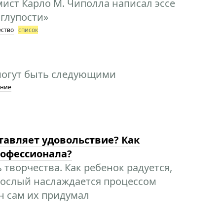
мист Карло М. Чиполла написал эссе
глупости»
ство
список
могут быть следующими
ение
авляет удовольствие? Как
рофессионала?
творчества. Как ребенок радуется,
зрослый наслаждается процессом
н сам их придумал