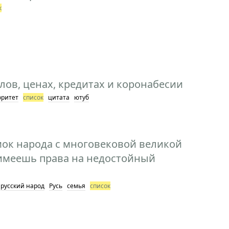
к
лов, ценах, кредитах и коронабесии
оритет
список
цитата
ютуб
мок народа с многовековой великой
 имеешь права на недостойный
русский народ
Русь
семья
список