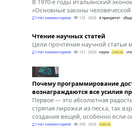
В 1970-е годы итальянский эконо
«Основные законы человеческой 
Нет комментариев
125
2020
4 приоритет
обще
Чтение научных статей
Цели прочтения научной статьи 
Нет комментариев
121
2020
наука
список
чт
Почему программирование дост
вознаграждаются все усилия п
Первое — это абсолютная радость 
стряпая пирожки из песка, так в
создания вещей, особенно если о
Нет комментариев
250
2020
список