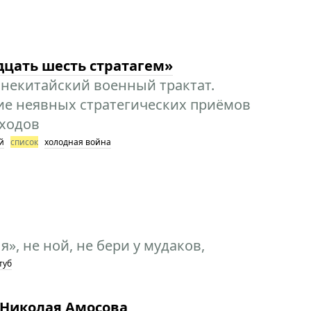
дцать шесть стратагем»
внекитайский военный трактат.
ие неявных стратегических приёмов
 ходов
й
список
холодная война
я», не ной, не бери у мудаков,
туб
а Николая Амосова