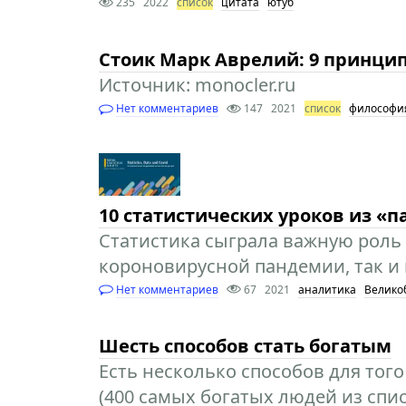
235
2022
список
цитата
ютуб
Стоик Марк Аврелий: 9 принци
Источник: monocler.ru
Нет комментариев
147
2021
список
философи
10 статистических уроков из «п
Статистика сыграла важную роль
короновирусной пандемии, так и 
Нет комментариев
67
2021
аналитика
Велико
Шесть способов стать богатым
Есть несколько способов для того
(400 самых богатых людей из спи