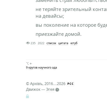
заменить страх любопытство
не теряйте зрительный конта
на девайсы;
вы поколение на которое буд
приезжайте домой.
235
2022
список
цитата
ютуб
⌥ ←
9 кругов научного ада
©
Архiвъ
, 2016
...
2026
РСС
Движок —
Эгея